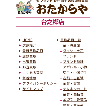
HOME
買取品目一覧
店舗紹介
金・貴金属
最新買取品目
ダイヤ・宝石
店頭買取
ブランド
出張買取
ブランド時計
郵送買取
アパレル・小物
よくある質問
切手・中国切手
新着情報
古銭・古紙幣
プライバシーポリシー
金貨・貨幣
サイトマップ
テレホンカード
金券・商品券
美術品・骨董品
勲章・軍装品