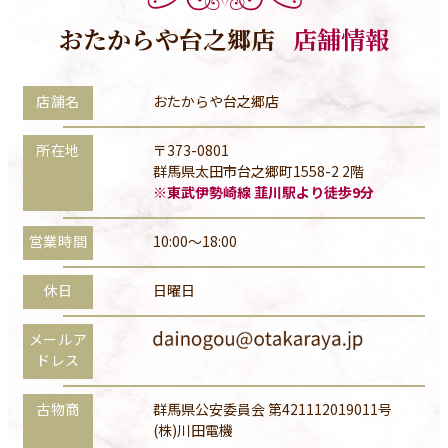
おたからや台之郷店
店舗情報
店舗名
おたからや台之郷店
所在地
〒373-0801
群馬県太田市台之郷町1558-2 2階
※東武伊勢崎線 韮川駅より徒歩9分
営業時間
10:00～18:00
休日
日曜日
メールア
ドレス
古物商
群馬県公安委員会 第421112019011号
(株)川田電機